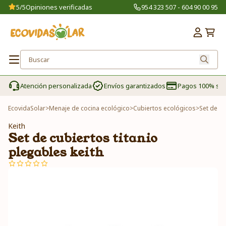
5/5
Opiniones verificadas
954 323 507 - 604 90 00 95
Atención personalizada
Envíos garantizados
Pagos 100% se
EcovidaSolar
>
Menaje de cocina ecológico
>
Cubiertos ecológicos
>
Set de cu
Keith
Set de cubiertos titanio
plegables keith