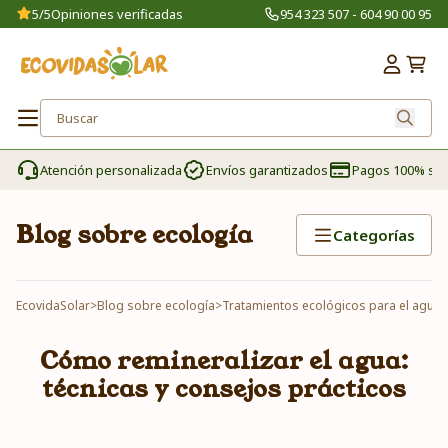
5/5
Opiniones verificadas
954 323 507 - 604 90 00 95
Atención personalizada
Envíos garantizados
Pagos 100% se
Blog sobre ecología
Categorías
EcovidaSolar
>
Blog sobre ecología
>
Tratamientos ecológicos para el agua
>
Cómo remineralizar el agua:
técnicas y consejos prácticos