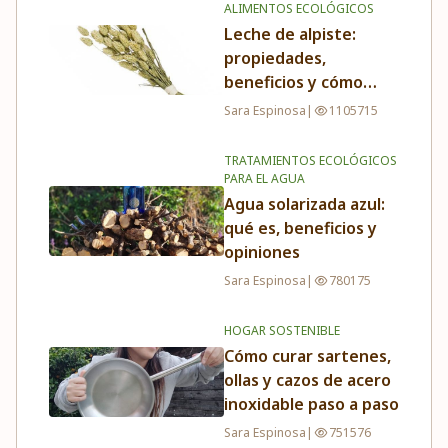
ALIMENTOS ECOLÓGICOS
Leche de alpiste:
propiedades,
beneficios y cómo
tomarla
Sara Espinosa
|
1105715
TRATAMIENTOS ECOLÓGICOS
PARA EL AGUA
Agua solarizada azul:
qué es, beneficios y
opiniones
Sara Espinosa
|
780175
HOGAR SOSTENIBLE
Cómo curar sartenes,
ollas y cazos de acero
inoxidable paso a paso
Sara Espinosa
|
751576