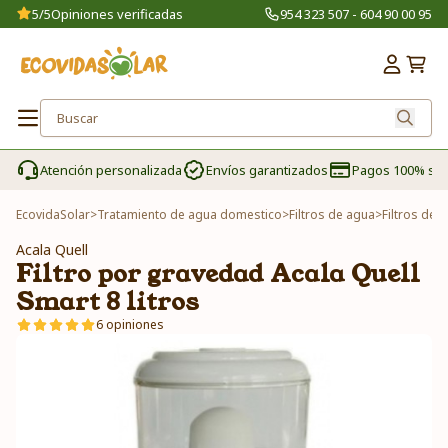
5/5
Opiniones verificadas
954 323 507 - 604 90 00 95
Atención personalizada
Envíos garantizados
Pagos 100% se
EcovidaSolar
>
Tratamiento de agua domestico
>
Filtros de agua
>
Filtros de
Acala Quell
Filtro por gravedad Acala Quell
Smart 8 litros
6 opiniones