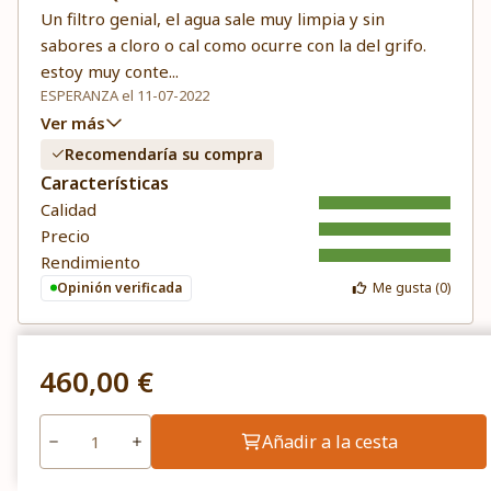
Un filtro genial, el agua sale muy limpia y sin
sabores a cloro o cal como ocurre con la del grifo.
estoy muy conte
...
ESPERANZA el 11-07-2022
Ver más
Recomendaría su compra
Características
Calidad
Precio
Rendimiento
Opinión verificada
Me gusta (
0
)
460,00 €
Muy buena compra
Añadir a la cesta
Feliz con mi filtro. El agua que sale es de muy buena
calidad, excelente el tratamiento que hace. Es un