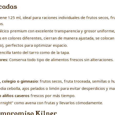
acadas
ene 125 ml, ideal para raciones individuales de frutos secos, fru
s.
álcico premium con excelente transparencia y grosor uniforme
s en colores diferentes, cierran de manera ajustada, se colocan
to), perfectos para optimizar espacio.
ncilla tanto del tarro como de la tapa.
ores:
Conserva todo tipo de alimentos frescos sin alteraciones.
o, colegio o gimnasio
: frutos secos, fruta troceada, semillas o 
a cebolla, ajos pelados o limón para evitar desperdicios y malo
 aliños caseros
frescos por más tiempo.
ernight” como avena con frutas y llevarlos cómodamente.
compromiso Kilner