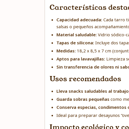
Características dest
Capacidad adecuada:
Cada tarro ti
salsas o pequeños acompañamiento
Material saludable:
Vidrio sódico-c
Tapas de silicona:
Incluye dos tapa
Medidas:
18,2 x 8,5 x 7 cm (conjun
Aptos para lavavajillas:
Limpieza se
Sin transferencia de olores ni sab
Usos recomendados
Lleva snacks saludables al trabaj
Guarda sobras pequeñas
como medi
Conserva especias, condimentos o
Ideal para preparar desayunos “ov
Impacto ecológico y 