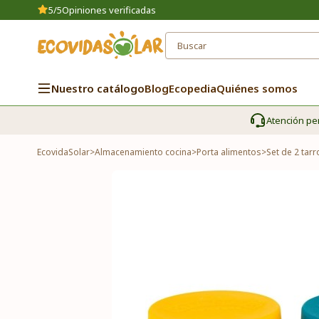
5/5
Opiniones verificadas
Nuestro catálogo
Blog
Ecopedia
Quiénes somos
Atención pe
EcovidaSolar
>
Almacenamiento cocina
>
Porta alimentos
>
Set de 2 tarr