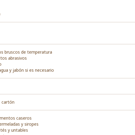
e
os bruscos de temperatura
ctos abrasivos
o
agua y jabón si es necesario
 cartón
imentos caseros
ermeladas y siropes
tés y untables