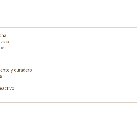
cona
cacia
ime
tente y duradero
a
reactivo