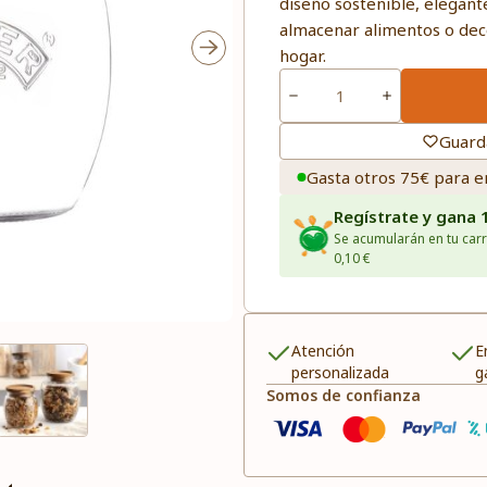
diseño sostenible, elegante
almacenar alimentos o deco
hogar.
Guard
Gasta otros 75€ para e
Regístrate y gana 
Se acumularán en tu carr
0,10 €
Atención
E
personalizada
g
Somos de confianza