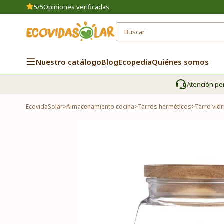
5/5
Opiniones verificadas
Nuestro catálogo
Blog
Ecopedia
Quiénes somos
Atención pe
EcovidaSolar
>
Almacenamiento cocina
>
Tarros herméticos
>
Tarro vidr