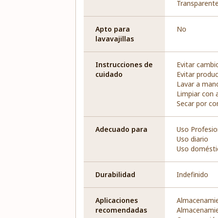
Transparent
Apto para
No
lavavajillas
Instrucciones de
Evitar cambi
cuidado
Evitar produ
Lavar a man
Limpiar con 
Secar por co
Adecuado para
Uso Profesio
Uso diario
Uso domésti
Durabilidad
Indefinido
Aplicaciones
Almacenamien
recomendadas
Almacenamie