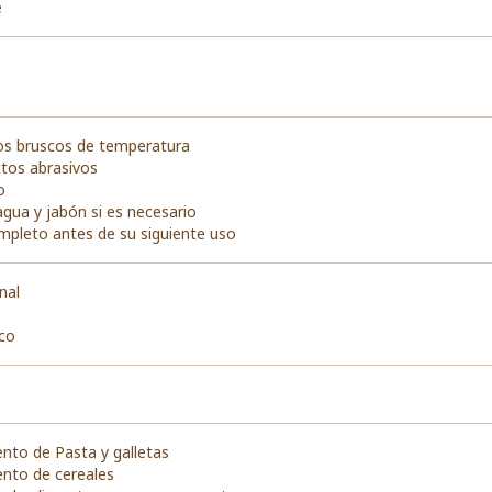
e
os bruscos de temperatura
ctos abrasivos
o
agua y jabón si es necesario
mpleto antes de su siguiente uso
nal
co
to de Pasta y galletas
nto de cereales