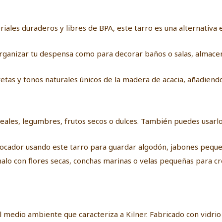
iales duraderos y libres de BPA, este tarro es una alternativa e
organizar tu despensa como para decorar baños o salas, almac
etas y tonos naturales únicos de la madera de acacia, añadiendo 
ereales, legumbres, frutos secos o dulces. También puedes us
u tocador usando este tarro para guardar algodón, jabones peque
énalo con flores secas, conchas marinas o velas pequeñas para 
l medio ambiente que caracteriza a Kilner. Fabricado con vidr