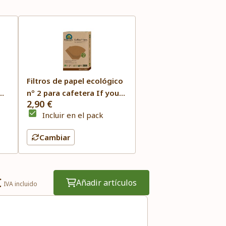
Filtros de papel ecológico
nº 2 para cafetera If you
2,90 €
care
Incluir en el pack
Cambiar
€
Añadir artículos
IVA incluido