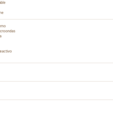
able
ime
orno
icroondas
a
reactivo