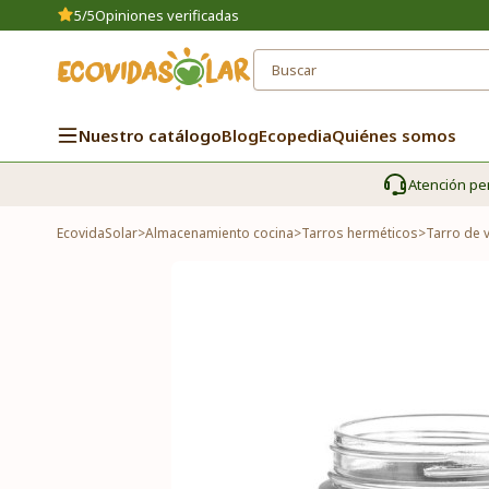
5/5
Opiniones verificadas
Nuestro catálogo
Blog
Ecopedia
Quiénes somos
Atención pe
EcovidaSolar
>
Almacenamiento cocina
>
Tarros herméticos
>
Tarro de 