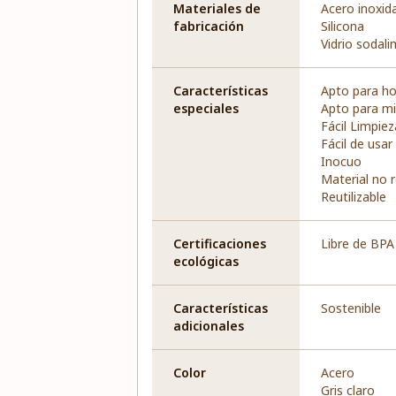
Materiales de
Acero inoxid
fabricación
Silicona
Vidrio sodal
Características
Apto para h
especiales
Apto para m
Fácil Limpiez
Fácil de usar
Inocuo
Material no 
Reutilizable
Certificaciones
Libre de BPA
ecológicas
Características
Sostenible
adicionales
Color
Acero
Gris claro