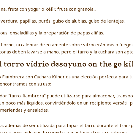
na, fruta con yogur o kéfir, fruta con granola...
 verdura, papillas, purés, guiso de alubias, guiso de lentejas...
cous, ensaladillas y la preparación de papas aliñás.
l horno, ni calentar directamente sobre vitrocerámicas o fueg
liconas deben lavarse a mano, pero el tarro y la cuchara son aptos
l tarro vidrio desayuno on the go ki
o Fiambrera con Cuchara Kilner es una elección perfecta para ti
 encontramos con su uso:
ador “tarro-fiambrera” puede utilizarse para almacenar, transpo
n poco más líquidos, convirtiéndolo en un recipiente versátil pa
 meriendas y ensaladas.
ona, además de ser utilizada para tapar el tarro durante el tran
erre asegurando que tu comida se mantenga fresca y sabrosa.