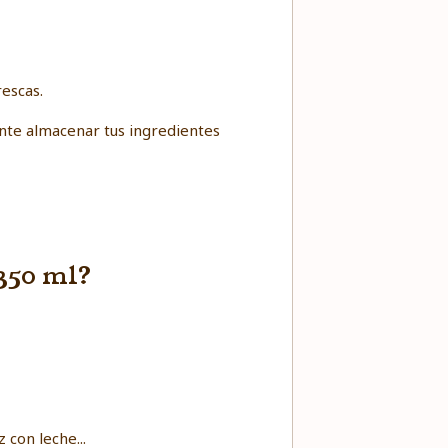
escas.
ente almacenar tus ingredientes
350 ml?
z con leche...