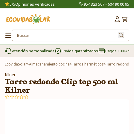
5/5
Opiniones verificadas
954 323 507 - 604 90 00 95
Atención personalizada
Envíos garantizados
Pagos 100% se
EcovidaSolar
>
Almacenamiento cocina
>
Tarros herméticos
>
Tarro redondo Cl
Kilner
Tarro redondo Clip top 500 ml
Kilner