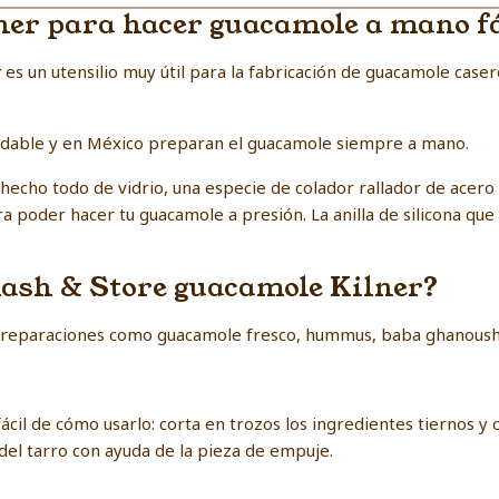
ner para hacer guacamole a mano fá
r
es un utensilio muy útil para la fabricación de guacamole case
ludable y en México preparan el guacamole siempre a mano.
hecho todo de vidrio, una especie de colador rallador de acer
poder hacer tu guacamole a presión. La anilla de silicona que 
Mash & Store guacamole Kilner?
s preparaciones como guacamole fresco, hummus, baba ghanoush 
fácil de cómo usarlo: corta en trozos los ingredientes tiernos y 
 del tarro con ayuda de la pieza de empuje.