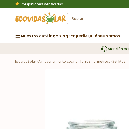
5/5
Opiniones verificadas
Nuestro catálogo
Blog
Ecopedia
Quiénes somos
Atención pe
EcovidaSolar
>
Almacenamiento cocina
>
Tarros herméticos
>
Set Mash 