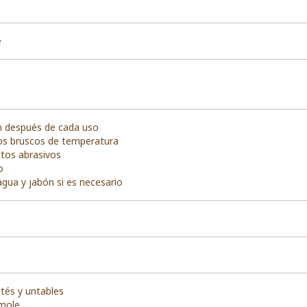
e
n después de cada uso
os bruscos de temperatura
ctos abrasivos
o
agua y jabón si es necesario
tés y untables
mole