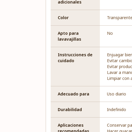
adicionales
Color
Transparent
Apto para
No
lavavajillas
Instrucciones de
Enjuagar bie
cuidado
Evitar cambi
Evitar produ
Lavar a man
Limpiar con 
Adecuado para
Uso diario
Durabilidad
Indefinido
Aplicaciones
Conservar pa
recomendadas
Hacer guaca