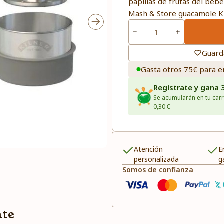
papillas de frutas del beb
Mash & Store guacamole Ki
Guard
Gasta otros 75€ para e
Regístrate y gana 
Se acumularán en tu carr
0,30 €
Atención
E
personalizada
g
Somos de confianza
nte