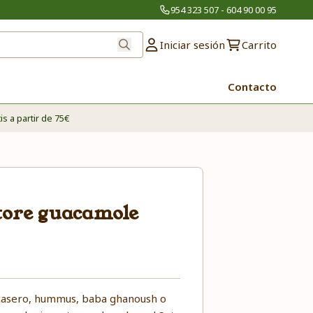
954 323 507 - 604 90 00 95
Iniciar sesión
Carrito
Contacto
is a partir de 75€
tore guacamole
 casero, hummus, baba ghanoush o