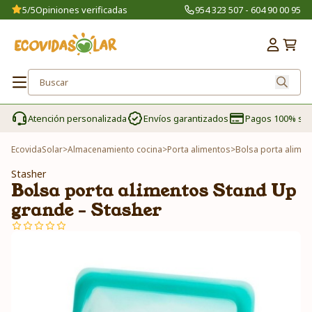
5/5
Opiniones verificadas
954 323 507 - 604 90 00 95
Atención personalizada
Envíos garantizados
Pagos 100% se
EcovidaSolar
>
Almacenamiento cocina
>
Porta alimentos
>
Bolsa porta alimen
Stasher
Bolsa porta alimentos Stand Up
grande - Stasher