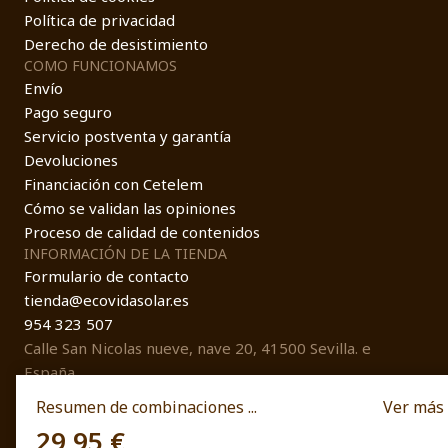
Política de privacidad
Derecho de desistimiento
COMO FUNCIONAMOS
Envío
Pago seguro
Servicio postventa y garantía
Devoluciones
Financiación con Cetelem
Cómo se validan las opiniones
Proceso de calidad de contenidos
INFORMACIÓN DE LA TIENDA
Formulario de contacto
tienda@ecovidasolar.es
954 323 507
Calle San Nicolas nueve, nave 20, 41500 Sevilla. e
España
Resumen de combinaciones ...
Ver más
29,95 €