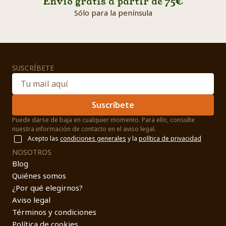
Envío gratis a partir de 75€
Sólo para la península
SUSCRÍBETE
Suscríbete
Puede darse de baja en cualquier momento. Para ello, consulte
nuestra información de contacto en el aviso legal.
Acepto las
condiciones generales
y la
política de privacidad
NOSOTROS
Blog
Quiénes somos
¿Por qué elegirnos?
Aviso legal
Términos y condiciones
Política de cookies