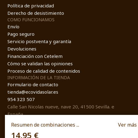
Política de privacidad
Derecho de desistimiento
COMO FUNCIONAMOS
Envío
Pago seguro
Servicio postventa y garantía
Devoluciones
Financiación con Cetelem
Cómo se validan las opiniones
Proceso de calidad de contenidos
INFORMACIÓN DE LA TIENDA
Formulario de contacto
tienda@ecovidasolar.es
954 323 507
Calle San Nicolas nueve, nave 20, 41500 Sevilla. e
España
Resumen de combinaciones ...
Ver más
14,95 €