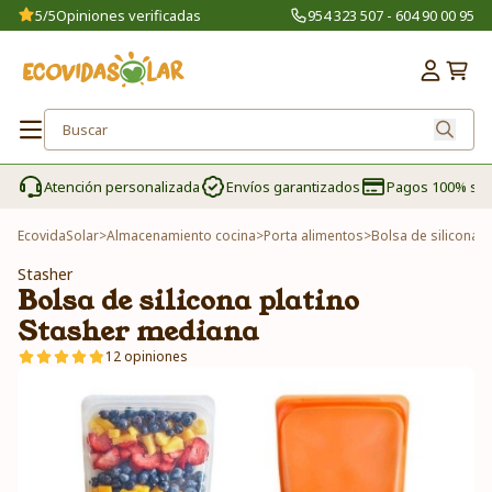
5/5
Opiniones verificadas
954 323 507 - 604 90 00 95
Atención personalizada
Envíos garantizados
Pagos 100% se
EcovidaSolar
>
Almacenamiento cocina
>
Porta alimentos
>
Bolsa de silicona 
Stasher
Bolsa de silicona platino
Stasher mediana
12 opiniones