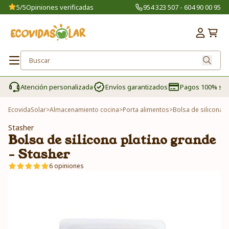
5/5
Opiniones verificadas
954 323 507 - 604 90 00 95
Atención personalizada
Envíos garantizados
Pagos 100% se
EcovidaSolar
>
Almacenamiento cocina
>
Porta alimentos
>
Bolsa de silicona p
Stasher
Bolsa de silicona platino grande
- Stasher
6 opiniones