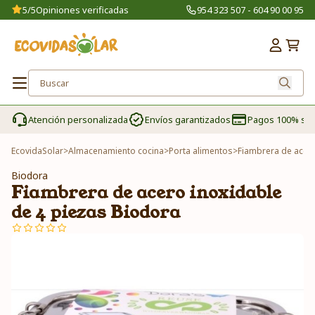
5/5
Opiniones verificadas
954 323 507 - 604 90 00 95
Atención personalizada
Envíos garantizados
Pagos 100% se
EcovidaSolar
>
Almacenamiento cocina
>
Porta alimentos
>
Fiambrera de acero
Biodora
Fiambrera de acero inoxidable
de 4 piezas Biodora