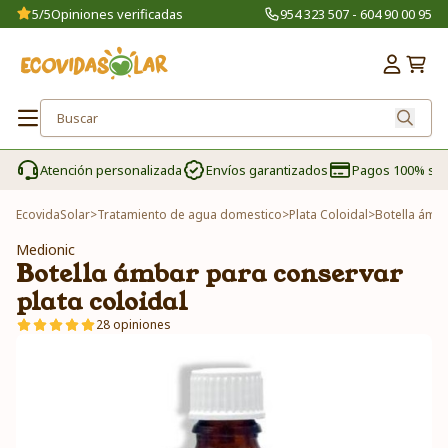
5/5
Opiniones verificadas
954 323 507 - 604 90 00 95
Atención personalizada
Envíos garantizados
Pagos 100% se
EcovidaSolar
>
Tratamiento de agua domestico
>
Plata Coloidal
>
Botella ámba
Medionic
Botella ámbar para conservar
plata coloidal
28 opiniones