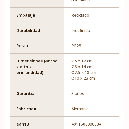
Embalaje
Reciclado
Durabilidad
Indefinido
Rosca
PP28
Dimensiones (ancho
Ø5 x 12 cm
x alto x
Ø6 x 14 cm
profundidad)
Ø7,5 x 18 cm
Ø10 x 23 cm
Garantía
3 años
Fabricado
Alemania
ean13
4011600000334