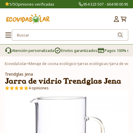
5/5
Opiniones verificadas
954 323 507 - 604 90 00 95
Atención personalizada
Envíos garantizados
Pagos 100% se
EcovidaSolar
>
Menaje de cocina ecológico
>
Jarras ecológicas
>
Jarra de vidr
Trendglas Jena
Jarra de vidrio Trendglas Jena
4 opiniones