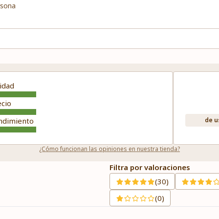
rsona
idad
ecio
ndimiento
de u
¿Cómo funcionan las opiniones en nuestra tienda?
Filtra por valoraciones
(30)
(0)