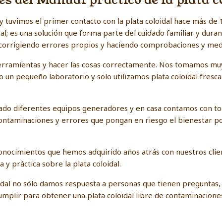
es del Manual práctico de la plata c
y tuvimos el primer contacto con la plata coloidal hace más d
idal; es una solución que forma parte del cuidado familiar y dur
, corrigiendo errores propios y haciendo comprobaciones y med
erramientas y hacer las cosas correctamente. Nos tomamos muy 
 un pequeño laboratorio y solo utilizamos plata coloidal fresca
do diferentes equipos generadores y en casa contamos con to
ontaminaciones y errores que pongan en riesgo el bienestar por
nocimientos que hemos adquirido años atrás con nuestros clien
 y práctica sobre la plata coloidal.
loidal no sólo damos respuesta a personas que tienen preguntas
umplir para obtener una plata coloidal libre de contaminaciones