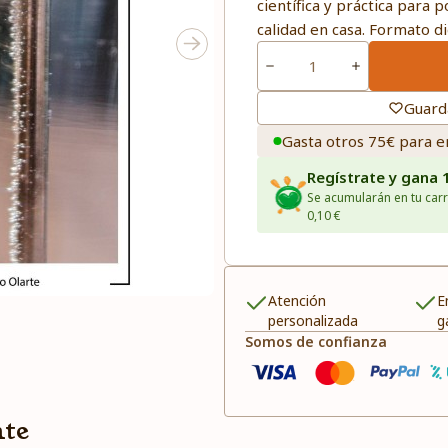
científica y práctica para 
calidad en casa. Formato di
Guard
Gasta otros 75€ para e
Regístrate y gana 
Se acumularán en tu carr
0,10 €
Atención
E
personalizada
g
Somos de confianza
nte