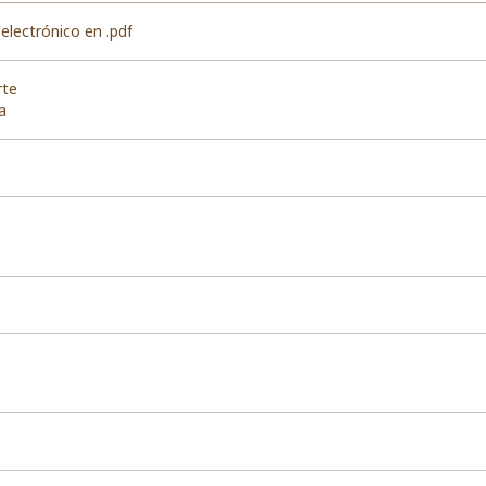
 electrónico en .pdf
rte
a