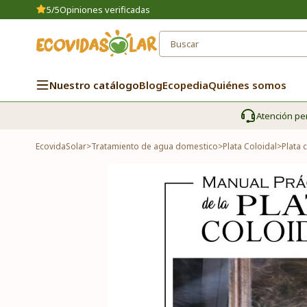
5/5
Opiniones verificadas
Nuestro catálogo
Blog
Ecopedia
Quiénes somos
Atención pe
EcovidaSolar
>
Tratamiento de agua domestico
>
Plata Coloidal
>
Plata 