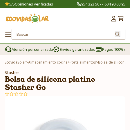
5/5
Opiniones verificadas
954 323 507 - 604 90 00 95
Atención personalizada
Envíos garantizados
Pagos 100% se
EcovidaSolar
>
Almacenamiento cocina
>
Porta alimentos
>
Bolsa de silicona p
Stasher
Bolsa de silicona platino
Stasher Go