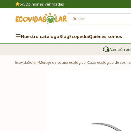
5/5
Opiniones verificadas
Nuestro catálogo
Blog
Ecopedia
Quiénes somos
Atención pe
EcovidaSolar
>
Menaje de cocina ecológico
>
Cazo ecológico de cocina