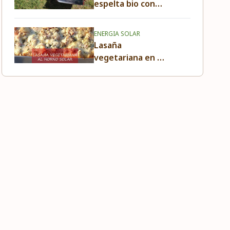
espelta bio con
masa madre en
horno solar
ENERGIA SOLAR
Lasaña
vegetariana en el
horno solar
GoSun Grill