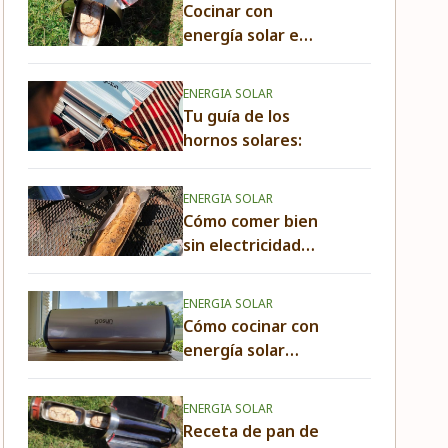
Cocinar con
energía solar en
España: ahorro y
sostenibilidad
ENERGIA SOLAR
Tu guía de los
hornos solares:
ENERGIA SOLAR
Cómo comer bien
sin electricidad
durante un
apagón de
ENERGIA SOLAR
energía: cocinar
Cómo cocinar con
con el sol (y más)
energía solar
incluso por la
noche:
ENERGIA SOLAR
Receta de pan de