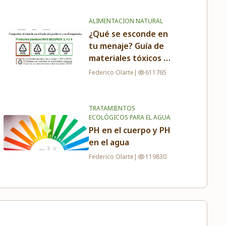
ALIMENTACION NATURAL
¿Qué se esconde en
tu menaje? Guía de
materiales tóxicos en
la cocina
Federico Olarte
|
611765
TRATAMIENTOS
ECOLÓGICOS PARA EL AGUA
PH en el cuerpo y PH
en el agua
Federico Olarte
|
119830