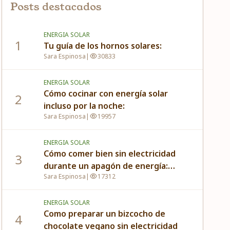
Posts destacados
ENERGIA SOLAR
1
Tu guía de los hornos solares:
Sara Espinosa
|
30833
ENERGIA SOLAR
Cómo cocinar con energía solar
2
incluso por la noche:
Sara Espinosa
|
19957
ENERGIA SOLAR
Cómo comer bien sin electricidad
3
durante un apagón de energía:
Sara Espinosa
|
17312
cocinar con el sol (y más)
ENERGIA SOLAR
Como preparar un bizcocho de
4
chocolate vegano sin electricidad