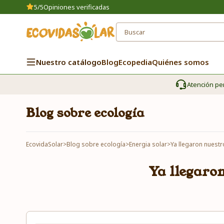
5/5
Opiniones verificadas
Nuestro catálogo
Blog
Ecopedia
Quiénes somos
Atención pe
Blog sobre ecología
EcovidaSolar
>
Blog sobre ecología
>
Energia solar
>
Ya llegaron nuest
Ya llegaro