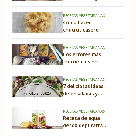
kombucha
RECETAS VEGETARIANAS
Cómo hacer
chucrut casero
RECETAS VEGETARIANAS
Los errores más
frecuentes del
batch cooking
RECETAS VEGETARIANAS
7 deliciosas ideas
de ensaladas y
aliños
RECETAS VEGETARIANAS
Receta de agua
detox depurativa
y saludable