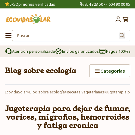
5/5
Opiniones verificadas
954 323 507 - 604 90 00 95
Atención personalizada
Envíos garantizados
Pagos 100% se
Blog sobre ecología
Categorías
EcovidaSolar
>
Blog sobre ecología
>
Recetas Vegetarianas
>
Jugoterapia para
Jugoterapia para dejar de fumar,
varices, migrañas, hemorroides
y fatiga cronica