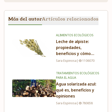
Más del autor
Artículos relacionados
ALIMENTOS ECOLÓGICOS
Leche de alpiste:
propiedades,
beneficios y cómo
tomarla
Sara Espinosa
|
1106070
TRATAMIENTOS ECOLÓGICOS
PARA EL AGUA
Agua solarizada azul:
qué es, beneficios y
opiniones
Sara Espinosa
|
780658