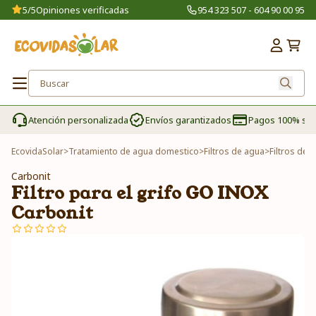
5/5
Opiniones verificadas
954 323 507 - 604 90 00 95
Atención personalizada
Envíos garantizados
Pagos 100% se
EcovidaSolar
>
Tratamiento de agua domestico
>
Filtros de agua
>
Filtros de 
Carbonit
Filtro para el grifo GO INOX
Carbonit