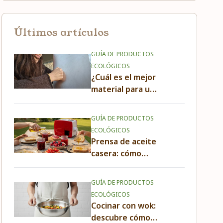
Últimos artículos
GUÍA DE PRODUCTOS
ECOLÓGICOS
¿Cuál es el mejor
material para una
tabla de cortar?
Guía comparativa
GUÍA DE PRODUCTOS
y compra
ECOLÓGICOS
responsable
Prensa de aceite
casera: cómo
funciona y por
qué producir tu
GUÍA DE PRODUCTOS
propio aceite en
ECOLÓGICOS
casa
Cocinar con wok:
descubre cómo