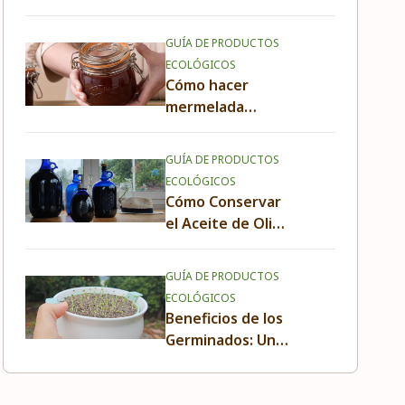
sacarle el máximo
partido
GUÍA DE PRODUCTOS
ECOLÓGICOS
Cómo hacer
mermelada
casera perfecta:
receta fácil y
GUÍA DE PRODUCTOS
natural
ECOLÓGICOS
Cómo Conservar
el Aceite de Oliva
Virgen Extra: La
Solución
GUÍA DE PRODUCTOS
Definitiva para
ECOLÓGICOS
Mantener su
Beneficios de los
Calidad
Germinados: Un
Tesoro
Nutricional