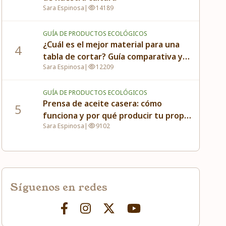
Sara Espinosa
|
14189
GUÍA DE PRODUCTOS ECOLÓGICOS
¿Cuál es el mejor material para una
4
tabla de cortar? Guía comparativa y
Sara Espinosa
|
12209
compra responsable
GUÍA DE PRODUCTOS ECOLÓGICOS
Prensa de aceite casera: cómo
5
funciona y por qué producir tu propio
Sara Espinosa
|
9102
aceite en casa
Síguenos en redes