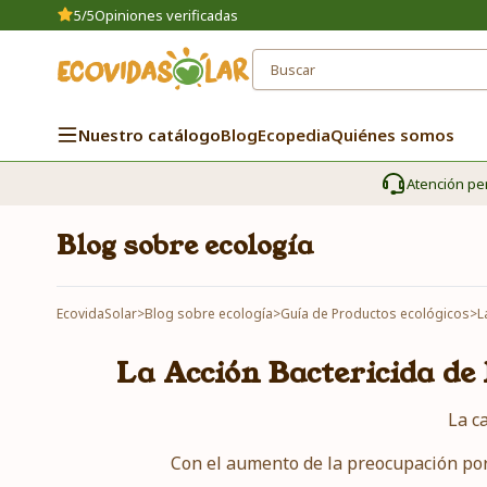
5/5
Opiniones verificadas
Nuestro catálogo
Blog
Ecopedia
Quiénes somos
Atención pe
Blog sobre ecología
EcovidaSolar
>
Blog sobre ecología
>
Guía de Productos ecológicos
>
L
La Acción Bactericida de 
La c
Con el aumento de la preocupación por