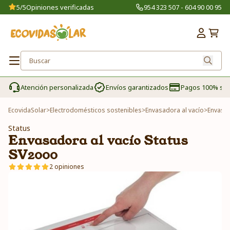
5/5
Opiniones verificadas
954 323 507 - 604 90 00 95
Atención personalizada
Envíos garantizados
Pagos 100% se
EcovidaSolar
>
Electrodomésticos sostenibles
>
Envasadora al vacío
>
Envasad
Status
Envasadora al vacío Status
SV2000
2 opiniones