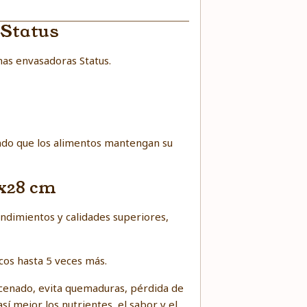
 Status
nas envasadoras Status.
ndo que los alimentos mantengan su
0x28 cm
endimientos y calidades superiores,
os hasta 5 veces más.
cenado, evita quemaduras, pérdida de
í mejor los nutrientes, el sabor y el