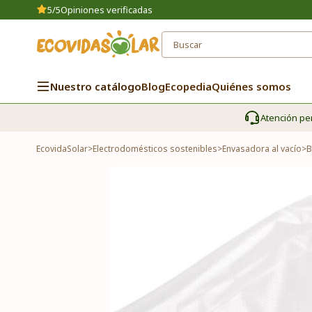
5/5
Opiniones verificadas
Nuestro catálogo
Blog
Ecopedia
Quiénes somos
Atención pe
EcovidaSolar
>
Electrodomésticos sostenibles
>
Envasadora al vacío
>
B