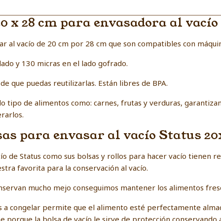
 20 x 28 cm para envasadora al vacío
sar al vacío de 20 cm por 28 cm que son compatibles con máqui
ado y 130 micras en el lado gofrado.
 de que puedas reutilizarlas. Están libres de BPA.
tipo de alimentos como: carnes, frutas y verduras, garantiza
rarlos.
sas para envasar al vacío Status 2
o de Status como sus bolsas y rollos para hacer vacío tienen r
ra favorita para la conservación al vacío.
conservan mucho mejo conseguimos mantener los alimentos fresc
os a congelar permite que el alimento esté perfectamente alma
e porque la bolsa de vacío le sirve de protección conservando as