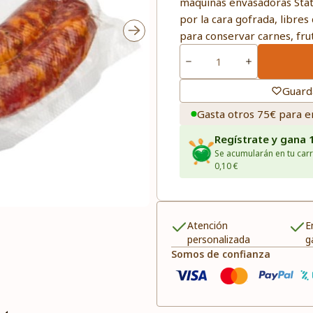
máquinas envasadoras Stat
por la cara gofrada, libres
para conservar carnes, fru
Guard
Gasta otros 75€ para e
Regístrate y gana 
Se acumularán en tu carr
0,10 €
Atención
E
personalizada
g
Somos de confianza