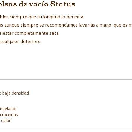
olsas de vacío Status
zables siempre que su longitud lo permita
illas aunque siempre te recomendamos lavarlas a mano, que es má
be estar completamente seca
cualquier deterioro
e baja densidad
ongelador
icroondas
 calor