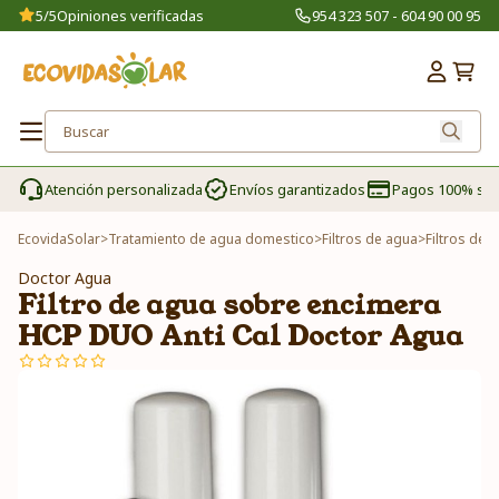
5/5
Opiniones verificadas
954 323 507 - 604 90 00 95
Atención personalizada
Envíos garantizados
Pagos 100% se
EcovidaSolar
>
Tratamiento de agua domestico
>
Filtros de agua
>
Filtros de 
Doctor Agua
Filtro de agua sobre encimera
HCP DUO Anti Cal Doctor Agua