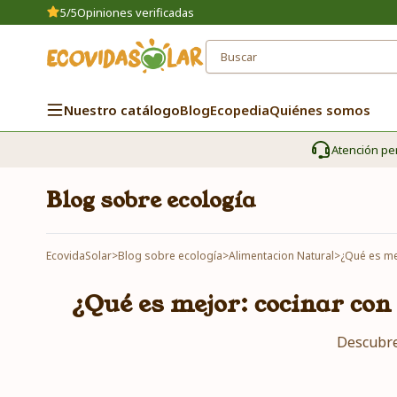
5/5
Opiniones verificadas
Nuestro catálogo
Blog
Ecopedia
Quiénes somos
Atención pe
Blog sobre ecología
EcovidaSolar
>
Blog sobre ecología
>
Alimentacion Natural
>
¿Qué es me
¿Qué es mejor: cocinar con
Descubre