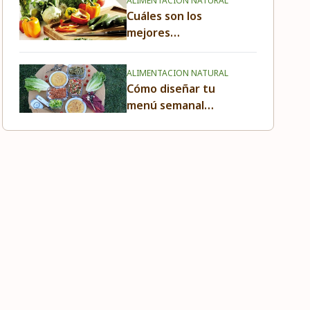
ALIMENTACION NATURAL
Cuáles son los
mejores
utensilios para
cocinar de forma
ALIMENTACION NATURAL
saludable y
Cómo diseñar tu
respetuosa con
menú semanal
el medio
saludable paso a
ambiente
paso para
ahorrar tiempo y
dinero