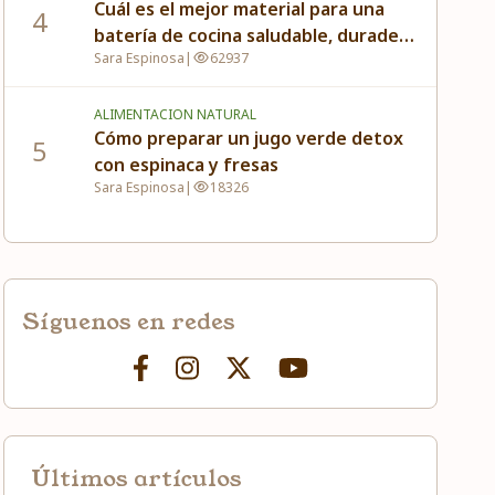
Cuál es el mejor material para una
4
batería de cocina saludable, duradera
Sara Espinosa
|
62937
y fácil de usar
ALIMENTACION NATURAL
Cómo preparar un jugo verde detox
5
con espinaca y fresas
Sara Espinosa
|
18326
Síguenos en redes
Últimos artículos