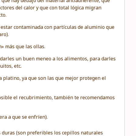
a que hay debajo del material antiadherente, que
tores del calor y que con total lógica migran
to.
 estar contaminada con partículas de aluminio que
aro).
» más que las ollas.
a darles un buen meneo a los alimentos, para darles
itos, etc.
a platino
, ya que son las que mejor protegen el
osible el recubrimiento, también te recomendamos
ra a que se enfríen).
duras (son preferibles los cepillos naturales