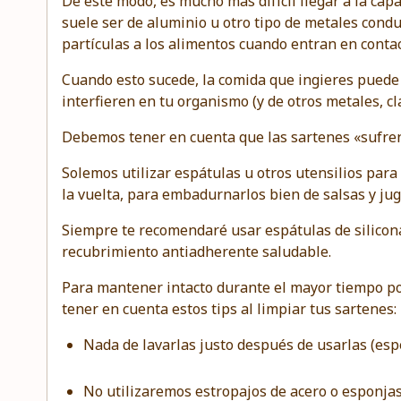
De este modo, es mucho más difícil llegar a la cap
suele ser de aluminio u otro tipo de metales conduc
partículas a los alimentos cuando entran en contac
Cuando esto sucede,
la comida que ingieres puede
interfieren en tu organismo
(y de otros metales, cl
Debemos tener en cuenta que las sartenes «sufren
Solemos utilizar espátulas u otros utensilios par
la vuelta, para embadurnarlos bien de salsas y jugu
Siempre te recomendaré
usar espátulas de silicon
recubrimiento antiadherente saludable.
Para mantener intacto durante el mayor tiempo p
tener en cuenta estos tips al limpiar tus sartenes:
Nada de lavarlas justo después de usarlas (espe
No utilizaremos estropajos de acero o esponjas 