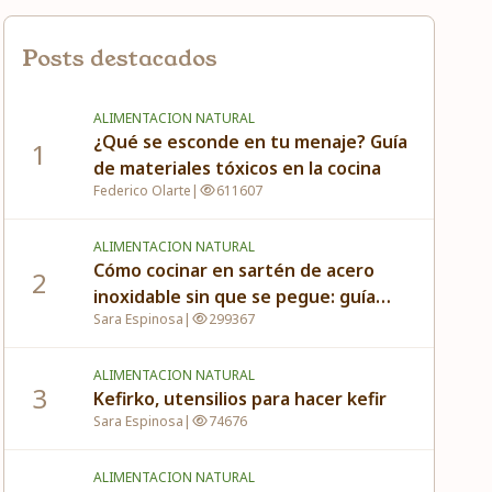
Posts destacados
ALIMENTACION NATURAL
¿Qué se esconde en tu menaje? Guía
1
de materiales tóxicos en la cocina
Federico Olarte
|
611607
ALIMENTACION NATURAL
Cómo cocinar en sartén de acero
2
inoxidable sin que se pegue: guía
Sara Espinosa
|
299367
completa paso a paso
ALIMENTACION NATURAL
3
Kefirko, utensilios para hacer kefir
Sara Espinosa
|
74676
ALIMENTACION NATURAL