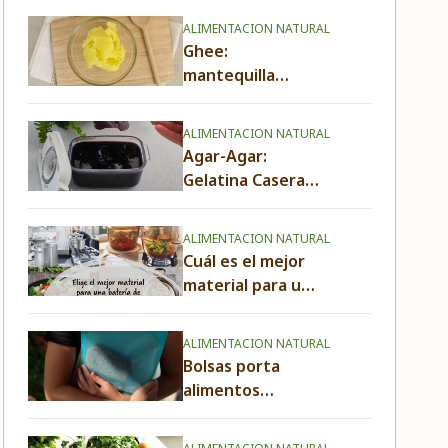
ALIMENTACION NATURAL
Ghee:
mantequilla
clarificada.
Propiedades,
ALIMENTACION NATURAL
Usos y
Agar-Agar:
Beneficios.
Gelatina Casera
Vegetal.
Propiedades,
ALIMENTACION NATURAL
usos y beneficios
Cuál es el mejor
material para una
batería de cocina
saludable,
ALIMENTACION NATURAL
duradera y fácil
Bolsas porta
de usar
alimentos
Stasher: