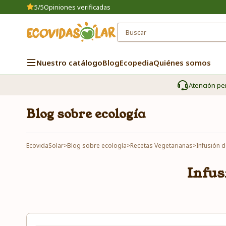
5/5
Opiniones verificadas
Nuestro catálogo
Blog
Ecopedia
Quiénes somos
Atención pe
Blog sobre ecología
EcovidaSolar
>
Blog sobre ecología
>
Recetas Vegetarianas
>
Infusión 
Infus