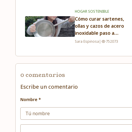
HOGAR SOSTENIBLE
Cómo curar sartenes,
ollas y cazos de acero
inoxidable paso a
paso
Sara Espinosa
|
752073
0 comentarios
Escribe un comentario
Nombre *