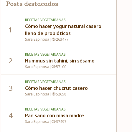
Posts destacados
RECETAS VEGETARIANAS
Cómo hacer yogur natural casero
1
lleno de probióticos
Sara Espinosa
|
263477
RECETAS VEGETARIANAS
2
Hummus sin tahini, sin sésamo
Sara Espinosa
|
57100
RECETAS VEGETARIANAS
3
Cómo hacer chucrut casero
Sara Espinosa
|
52658
RECETAS VEGETARIANAS
4
Pan sano con masa madre
Sara Espinosa
|
37497