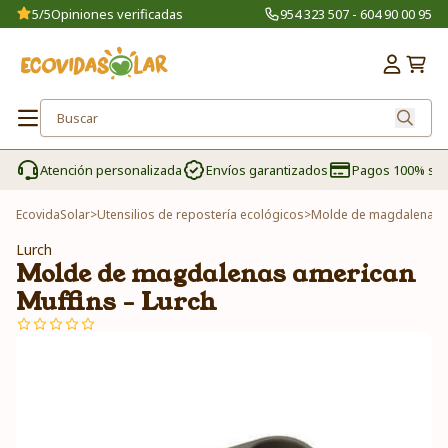
5/5
Opiniones verificadas
954 323 507 - 604 90 00 95
Atención personalizada
Envíos garantizados
Pagos 100% se
EcovidaSolar
>
Utensilios de repostería ecológicos
>
Molde de magdalenas am
Lurch
Molde de magdalenas american
Muffins - Lurch