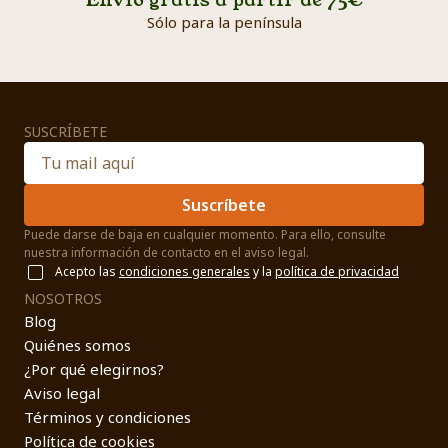
Envío gratis a partir de 75€
Sólo para la península
SUSCRÍBETE
Suscríbete
Puede darse de baja en cualquier momento. Para ello, consulte
nuestra información de contacto en el aviso legal.
Acepto las
condiciones generales
y la
política de privacidad
NOSOTROS
Blog
Quiénes somos
¿Por qué elegirnos?
Aviso legal
Términos y condiciones
Política de cookies