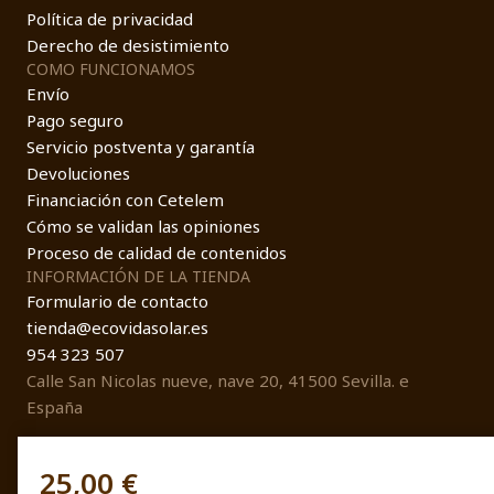
Política de privacidad
Derecho de desistimiento
COMO FUNCIONAMOS
Envío
Pago seguro
Servicio postventa y garantía
Devoluciones
Financiación con Cetelem
Cómo se validan las opiniones
Proceso de calidad de contenidos
INFORMACIÓN DE LA TIENDA
Formulario de contacto
tienda@ecovidasolar.es
954 323 507
Calle San Nicolas nueve, nave 20, 41500 Sevilla. e
España
25,00 €
© EcovidaSolar 2026