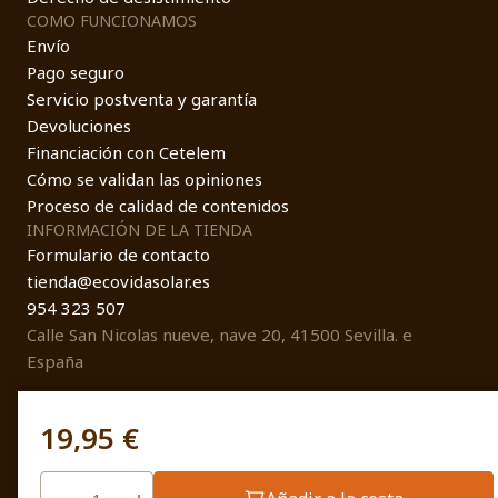
COMO FUNCIONAMOS
Envío
Pago seguro
Servicio postventa y garantía
Devoluciones
Financiación con Cetelem
Cómo se validan las opiniones
Proceso de calidad de contenidos
INFORMACIÓN DE LA TIENDA
Formulario de contacto
tienda@ecovidasolar.es
954 323 507
Calle San Nicolas nueve, nave 20, 41500 Sevilla. e
España
19,95 €
© EcovidaSolar 2026