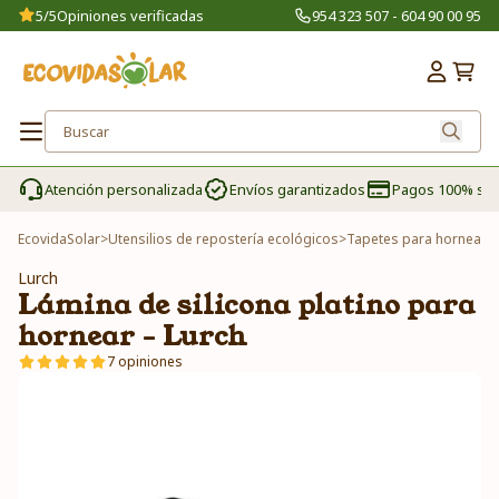
5/5
Opiniones verificadas
954 323 507 - 604 90 00 95
Atención personalizada
Envíos garantizados
Pagos 100% se
EcovidaSolar
>
Utensilios de repostería ecológicos
>
Tapetes para hornear
>
Lurch
Lámina de silicona platino para
hornear - Lurch
7 opiniones