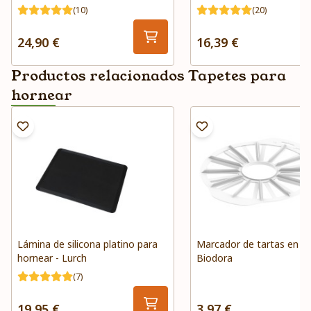
(10)
(20)
24,90 €
16,39 €
Productos relacionados Tapetes para
hornear
Lámina de silicona platino para
Marcador de tartas en p
hornear - Lurch
Biodora
(7)
19,95 €
3,97 €