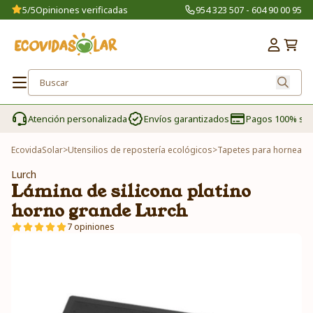
5/5
Opiniones verificadas
954 323 507 - 604 90 00 95
Atención personalizada
Envíos garantizados
Pagos 100% se
EcovidaSolar
>
Utensilios de repostería ecológicos
>
Tapetes para hornear
>
Lurch
Lámina de silicona platino
horno grande Lurch
7 opiniones