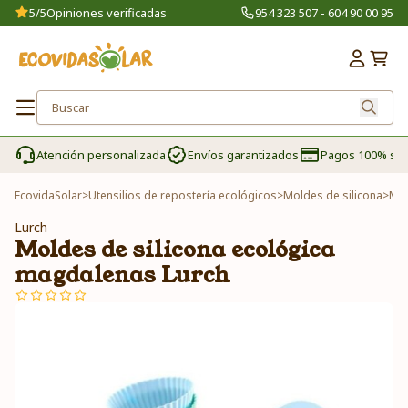
5/5
Opiniones verificadas
954 323 507 - 604 90 00 95
Atención personalizada
Envíos garantizados
Pagos 100% se
EcovidaSolar
>
Utensilios de repostería ecológicos
>
Moldes de silicona
>
Mol
Lurch
Moldes de silicona ecológica
magdalenas Lurch