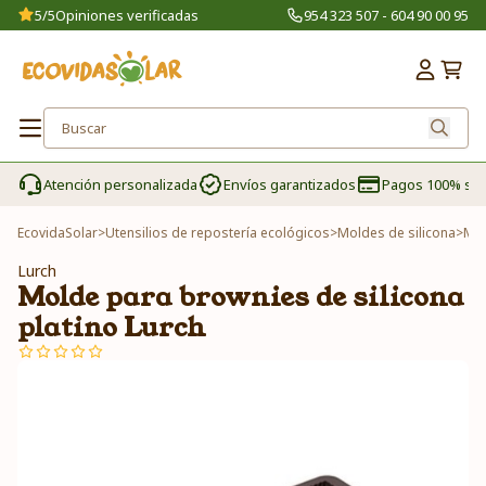
5/5
Opiniones verificadas
954 323 507 - 604 90 00 95
Atención personalizada
Envíos garantizados
Pagos 100% se
EcovidaSolar
>
Utensilios de repostería ecológicos
>
Moldes de silicona
>
Mol
Lurch
Molde para brownies de silicona
platino Lurch