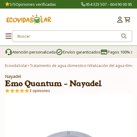
5/5
Opiniones verificadas
954 323 507 - 604 90 00 95
Atención personalizada
Envíos garantizados
Pagos 100% se
EcovidaSolar
>
Tratamiento de agua domestico
>
Vitalización del agua
>
Emo Q
Nayadel
Emo Quantum - Nayadel
3 opiniones