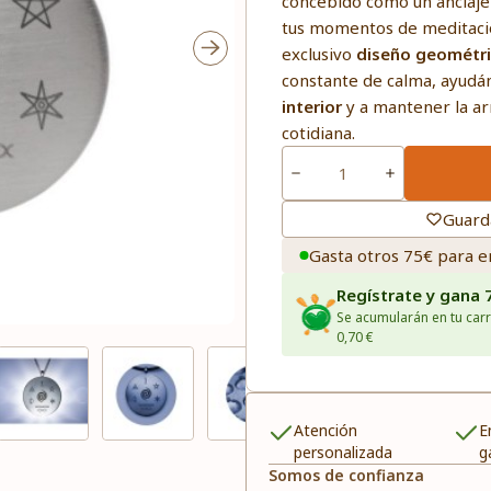
concebido como un anclaje
tus momentos de meditació
exclusivo
diseño geométr
constante de calma, ayudá
interior
y a mantener la ar
cotidiana.
Guard
Gasta otros 75€ para e
Regístrate y gana 
Se acumularán en tu carr
0,70 €
Atención
E
personalizada
g
Somos de confianza