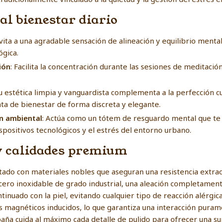
al bienestar diario
nvita a una agradable sensación de alineación y equilibrio ment
ógica.
ión
: Facilita la concentración durante las sesiones de meditació
Su estética limpia y vanguardista complementa a la perfección cu
a de bienestar de forma discreta y elegante.
ón ambiental
: Actúa como un tótem de resguardo mental que te i
positivos tecnológicos y el estrés del entorno urbano.
y calidades premium
ado con materiales nobles que aseguran una resistencia extraord
acero inoxidable de grado industrial, una aleación completament
inuado con la piel, evitando cualquier tipo de reacción alérgica.
anes magnéticos inducidos, lo que garantiza una interacción pura
aña cuida al máximo cada detalle de pulido para ofrecer una su