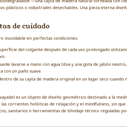
 biodegradable —una cajita de madera natural torneada con ci
os plásticos o industriales desechables. Una pieza eterna dis
as de cuidado
ro inoxidable en perfectas condiciones:
 superficie del colgante después de cada uso prolongado utiliza
vo.
 puede lavarse a mano con agua tibia y una gota de jabón neutro
a con un paño suave.
 dentro de su cajita de madera original en un lugar seco cuando 
Nayadel es un objeto de diseño geométrico destinado a la medit
las corrientes holísticas de relajación y el mindfulness, sin que
os, sanitarios o herramientas de blindaje técnico reguladas por 