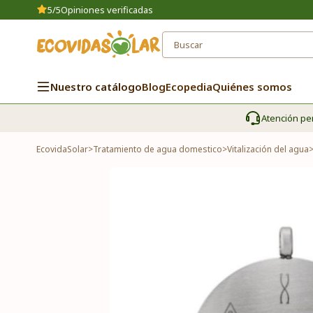
5/5
Opiniones verificadas
Nuestro catálogo
Blog
Ecopedia
Quiénes somos
Atención pe
EcovidaSolar
>
Tratamiento de agua domestico
>
Vitalización del agua