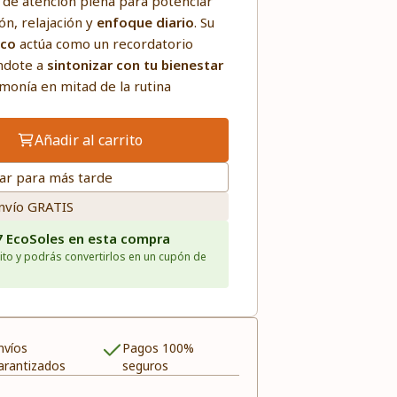
 de atención plena para potenciar
n, relajación y
enfoque diario
. Su
ico
actúa como un recordatorio
ndote a
sintonizar con tu bienestar
monía en mitad de la rutina
Añadir al carrito
ar para más tarde
nvío GRATIS
7 EcoSoles en esta compra
ito y podrás convertirlos en un cupón de
nvíos
Pagos 100%
arantizados
seguros