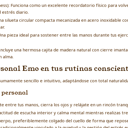
ess): Funciona como un excelente recordatorio físico para volv
estrés diario.
 silueta circular compacta mecanizada en acero inoxidable con 
ar.
 Una pieza ideal para sostener entre las manos durante tus ejerc
Incluye una hermosa cajita de madera natural con cierre imant
n alma.
rsonal Emo en tus rutinas conscien
umamente sencillo e intuitivo, adaptándose con total naturalida
n personal
entre tus manos, cierra los ojos y relájate en un rincón tranqu
ctitud de escucha interior y calma mental mientras realizas tr
cuerpo, preferiblemente colgado del cuello de forma que repose
tradicionalmente vinculado a la quietud y la gestión del estrés 