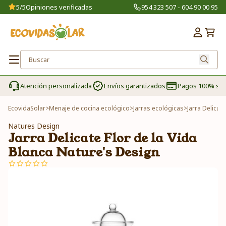
5/5
Opiniones verificadas
954 323 507 - 604 90 00 95
Atención personalizada
Envíos garantizados
Pagos 100% se
EcovidaSolar
>
Menaje de cocina ecológico
>
Jarras ecológicas
>
Jarra Delicat
Natures Design
Jarra Delicate Flor de la Vida
Blanca Nature's Design