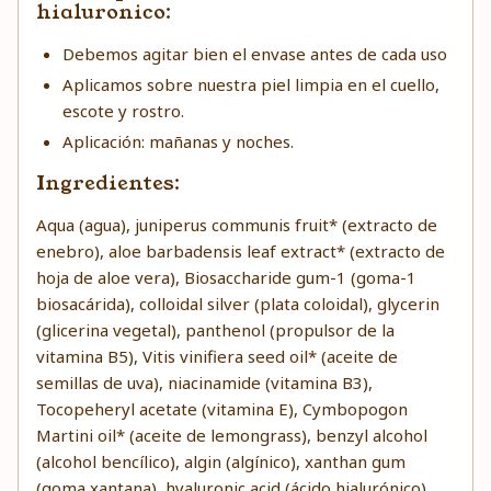
hialuronico:
Debemos agitar bien el envase antes de cada uso
Aplicamos sobre nuestra piel limpia en el cuello,
escote y rostro.
Aplicación: mañanas y noches.
Ingredientes:
Aqua (agua), juniperus communis fruit* (extracto de
enebro), aloe barbadensis leaf extract* (extracto de
hoja de aloe vera), Biosaccharide gum-1 (goma-1
biosacárida), colloidal silver (plata coloidal), glycerin
(glicerina vegetal), panthenol (propulsor de la
vitamina B5), Vitis vinifiera seed oil* (aceite de
semillas de uva), niacinamide (vitamina B3),
Tocopeheryl acetate (vitamina E), Cymbopogon
Martini oil* (aceite de lemongrass), benzyl alcohol
(alcohol bencílico), algin (algínico), xanthan gum
(goma xantana), hyaluronic acid (ácido hialurónico),