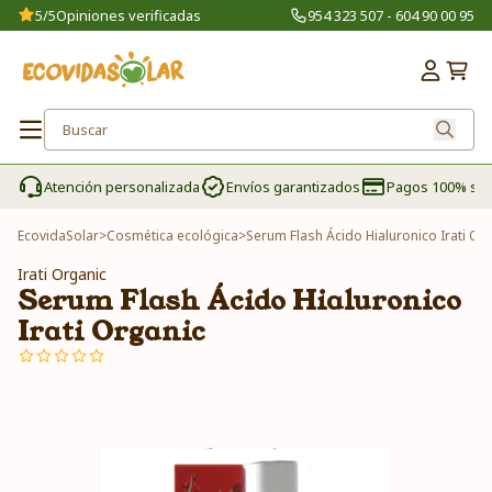
5/5
Opiniones verificadas
954 323 507 - 604 90 00 95
Atención personalizada
Envíos garantizados
Pagos 100% se
EcovidaSolar
>
Cosmética ecológica
>
Serum Flash Ácido Hialuronico Irati Or
Irati Organic
Serum Flash Ácido Hialuronico
Irati Organic