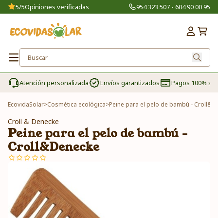
5/5
Opiniones verificadas
954 323 507 - 604 90 00 95
Atención personalizada
Envíos garantizados
Pagos 100% se
EcovidaSolar
>
Cosmética ecológica
>
Peine para el pelo de bambú - Croll&D
Croll & Denecke
Peine para el pelo de bambú -
Croll&Denecke