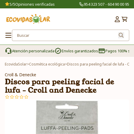
5/5
Opiniones verificadas
954 323 507 - 604 90 00 95
Atención personalizada
Envíos garantizados
Pagos 100% se
EcovidaSolar
>
Cosmética ecológica
>
Discos para peeling facial de lufa - Cr
Croll & Denecke
Discos para peeling facial de
lufa - Croll and Denecke