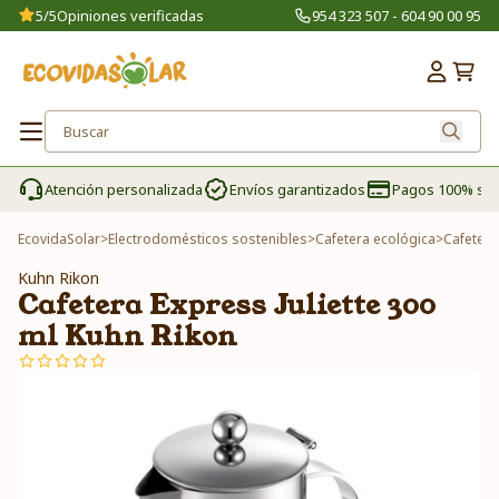
5/5
Opiniones verificadas
954 323 507 - 604 90 00 95
Atención personalizada
Envíos garantizados
Pagos 100% se
EcovidaSolar
>
Electrodomésticos sostenibles
>
Cafetera ecológica
>
Cafetera
Kuhn Rikon
Cafetera Express Juliette 300
ml Kuhn Rikon