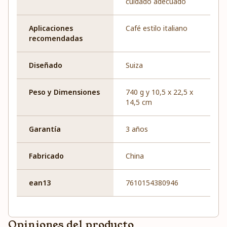
cuidado adecuado
Aplicaciones
Café estilo italiano
recomendadas
Diseñado
Suiza
Peso y Dimensiones
740 g y 10,5 x 22,5 x
14,5 cm
Garantía
3 años
Fabricado
China
ean13
7610154380946
Opiniones del producto