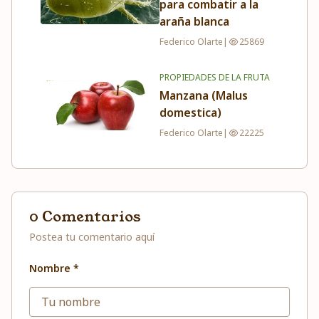
para combatir a la
araña blanca
Federico Olarte
|
25869
PROPIEDADES DE LA FRUTA
Manzana (Malus
domestica)
Federico Olarte
|
22225
0 Comentarios
Postea tu comentario aquí
Nombre *