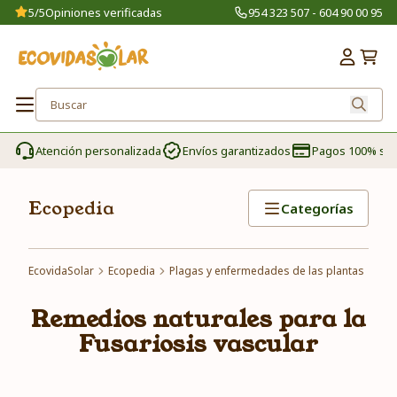
5/5
Opiniones verificadas
954 323 507 - 604 90 00 95
Atención personalizada
Envíos garantizados
Pagos 100% se
Ecopedia
Categorías
EcovidaSolar
Ecopedia
Plagas y enfermedades de las plantas
Rem
Remedios naturales para la
Fusariosis vascular