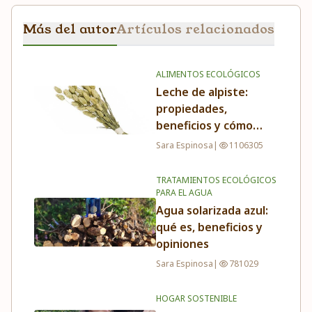
Más del autor
Artículos relacionados
ALIMENTOS ECOLÓGICOS
Leche de alpiste:
propiedades,
beneficios y cómo
tomarla
Sara Espinosa
|
1106305
TRATAMIENTOS ECOLÓGICOS
PARA EL AGUA
Agua solarizada azul:
qué es, beneficios y
opiniones
Sara Espinosa
|
781029
HOGAR SOSTENIBLE