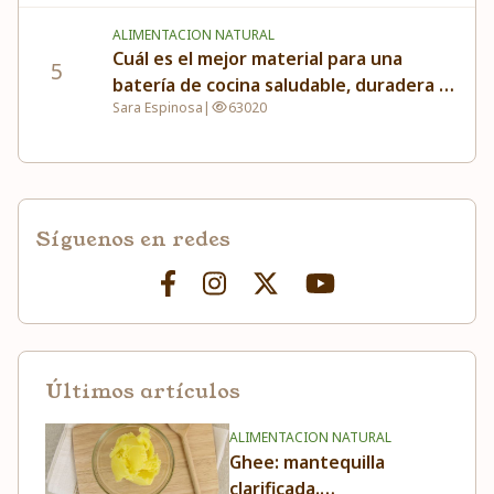
ALIMENTACION NATURAL
Cuál es el mejor material para una
5
batería de cocina saludable, duradera y
Sara Espinosa
|
63020
fácil de usar
Síguenos en redes
Últimos artículos
ALIMENTACION NATURAL
Ghee: mantequilla
clarificada.