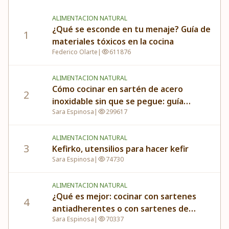
ALIMENTACION NATURAL
¿Qué se esconde en tu menaje? Guía de
1
materiales tóxicos en la cocina
Federico Olarte
|
611876
ALIMENTACION NATURAL
Cómo cocinar en sartén de acero
2
inoxidable sin que se pegue: guía
Sara Espinosa
|
299617
completa paso a paso
ALIMENTACION NATURAL
3
Kefirko, utensilios para hacer kefir
Sara Espinosa
|
74730
ALIMENTACION NATURAL
¿Qué es mejor: cocinar con sartenes
4
antiadherentes o con sartenes de
Sara Espinosa
|
70337
acero inoxidable?