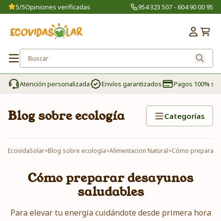
5/5
Opiniones verificadas
954 323 507 - 604 90 00 95
Atención personalizada
Envíos garantizados
Pagos 100% se
Blog sobre ecología
Categorías
EcovidaSolar
>
Blog sobre ecología
>
Alimentacion Natural
>
Cómo preparar d
Cómo preparar desayunos
saludables
Para elevar tu energía cuidándote desde primera hora