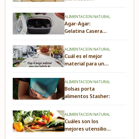
Propiedades, Usos
y Beneficios.
ALIMENTACION NATURAL
Agar-Agar:
Gelatina Casera
Vegetal.
Propiedades, usos
ALIMENTACION NATURAL
y beneficios
Cuál es el mejor
material para una
batería de cocina
saludable,
ALIMENTACION NATURAL
duradera y fácil de
Bolsas porta
usar
alimentos Stasher:
ALIMENTACION NATURAL
Cuáles son los
mejores utensilios
para cocinar de