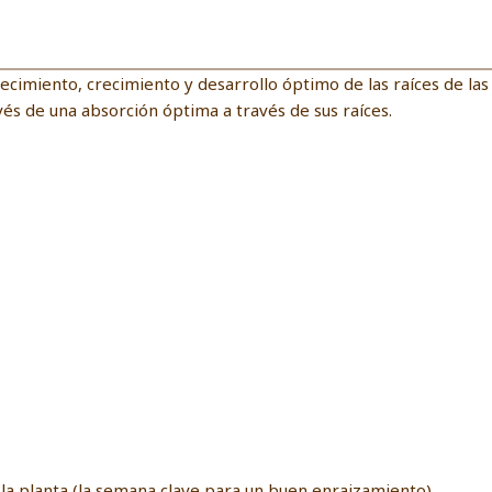
lecimiento, crecimiento y desarrollo óptimo de las raíces de la
avés de una absorción óptima a través de sus raíces.
la planta (la semana clave para un buen enraizamiento).