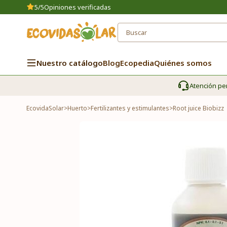
5/5
Opiniones verificadas
Nuestro catálogo
Blog
Ecopedia
Quiénes somos
Atención pe
EcovidaSolar
>
Huerto
>
Fertilizantes y estimulantes
>
Root juice Biobizz