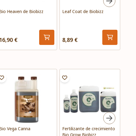
Bio Heaven de Biobizz
Leaf Coat de Biobizz
Top 
16,90 €
8,89 €
15,0
Bio Vega Canna
Fertilizante de crecimiento
Alg-A
Bio Grow Biobizz