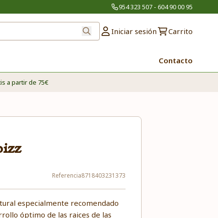
954 323 507 - 604 90 00 95
Iniciar sesión
Carrito
Contacto
is a partir de 75€
bizz
Referencia
8718403231373
atural especialmente recomendado
rollo óptimo de las raices de las