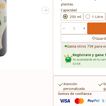
plantas.
Capacidad
250 ml
1 Litro
Guard
Gasta otros 75€ para e
Regístrate y gana 
Se acumularán en tu carr
0,10 €
Atención
E
personalizada
g
Somos de confianza