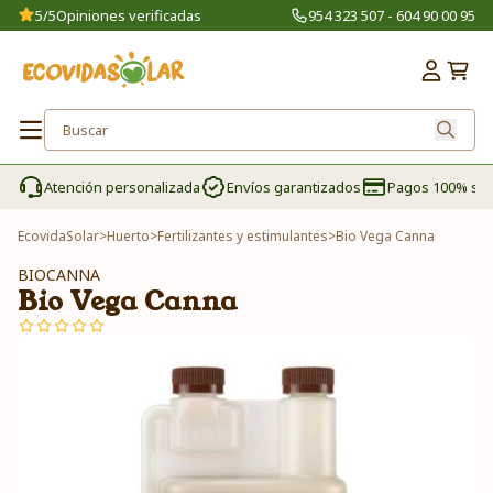
5/5
Opiniones verificadas
954 323 507 - 604 90 00 95
Atención personalizada
Envíos garantizados
Pagos 100% se
EcovidaSolar
>
Huerto
>
Fertilizantes y estimulantes
>
Bio Vega Canna
BIOCANNA
Bio Vega Canna