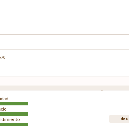
670
idad
ecio
ndimiento
de u