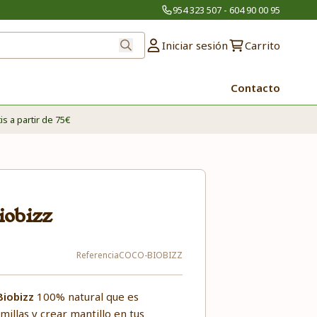
954 323 507 - 604 90 00 95
Iniciar sesión
Carrito
Contacto
is a partir de 75€
iobizz
Referencia
COCO-BIOBIZZ
Biobizz
100% natural que es
illas y crear mantillo en tus