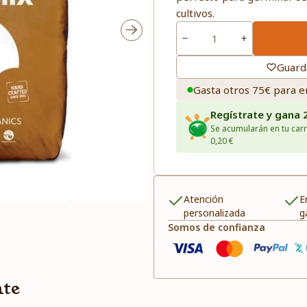
cultivos.
Guard
Gasta otros 75€ para e
Regístrate y gana 
Se acumularán en tu carr
0,20 €
Atención
E
personalizada
g
Somos de confianza
nte