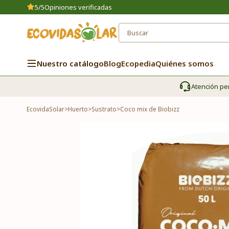
5/5
Opiniones verificadas
Nuestro catálogo
Blog
Ecopedia
Quiénes somos
Atención pe
EcovidaSolar
>
Huerto
>
Sustrato
>
Coco mix de Biobizz