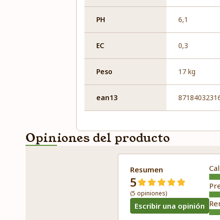
PH
6,1
EC
0,3
Peso
17 kg
ean13
8718403231
Opiniones del producto
Cal
Resumen
5
Pr
(5 opiniones)
Re
Escribir una opinión