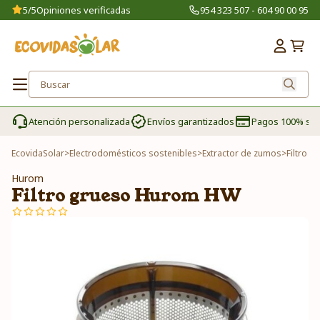
5/5
Opiniones verificadas
954 323 507 - 604 90 00 95
Atención personalizada
Envíos garantizados
Pagos 100% se
EcovidaSolar
>
Electrodomésticos sostenibles
>
Extractor de zumos
>
Filtro 
Hurom
Filtro grueso Hurom HW