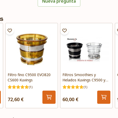
Nueva pregunta
s
Filtro fino C9500 EVO820
Filtros Smoothies y
CS600 Kuvings
Helados Kuvings C9500 y
EVO 820
(1)
(1)
72,60 €
60,00 €