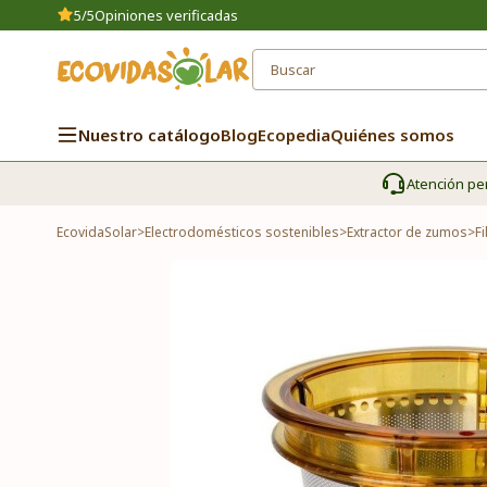
5/5
Opiniones verificadas
Nuestro catálogo
Blog
Ecopedia
Quiénes somos
Atención pe
EcovidaSolar
>
Electrodomésticos sostenibles
>
Extractor de zumos
>
F