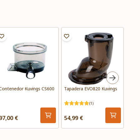
Contenedor Kuvings CS600
Tapadera EVO820 Kuvings
Tapó
(1)
97,00 €
54,99 €
9,99