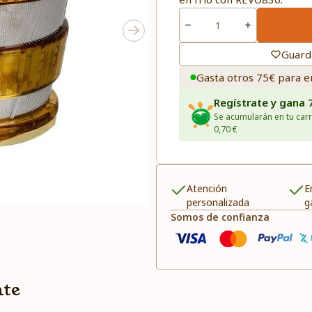
Guard
Gasta otros 75€ para e
Regístrate y gana 
Se acumularán en tu carr
0,70 €
Atención
E
personalizada
g
Somos de confianza
nte