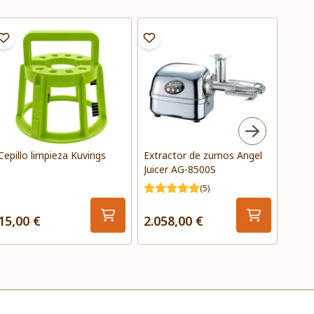
Cepillo limpieza Kuvings
Extractor de zumos Angel
Filtr
Juicer AG-8500S
prime
(5)
15,00 €
2.058,00 €
75,0