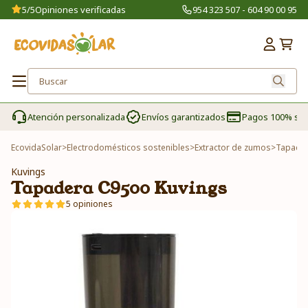
5/5
Opiniones verificadas
954 323 507 - 604 90 00 95
Atención personalizada
Envíos garantizados
Pagos 100% se
EcovidaSolar
>
Electrodomésticos sostenibles
>
Extractor de zumos
>
Tapader
Kuvings
Tapadera C9500 Kuvings
5 opiniones