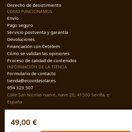
Derecho de desistimiento
COMO FUNCIONAMOS
Envío
Pago seguro
Servicio postventa y garantía
Devoluciones
Financiación con Cetelem
Cómo se validan las opiniones
Proceso de calidad de contenidos
INFORMACIÓN DE LA TIENDA
Formulario de contacto
tienda@ecovidasolar.es
954 323 507
Calle San Nicolas nueve, nave 20, 41500 Sevilla. e
España
49,00 €
© EcovidaSolar 2026