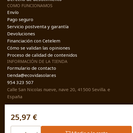
COMO FUNCIONAMOS
Envío
Pago seguro
Servicio postventa y garantía
Devoluciones
Financiación con Cetelem
Cómo se validan las opiniones
Proceso de calidad de contenidos
INFORMACIÓN DE LA TIENDA
Formulario de contacto
tienda@ecovidasolar.es
954 323 507
Calle San Nicolas nueve, nave 20, 41500 Sevilla. e
España
25,97 €
© EcovidaSolar 2026