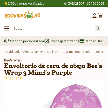
5/5
Opiniones verificadas
954 323 507 - 604 90 00 95
Atención personalizada
Envíos garantizados
Pagos 100% se
EcovidaSolar
>
Almacenamiento cocina
>
Porta alimentos
>
Envoltorio de cera
Bee's Wrap
Envoltorio de cera de abeja Bee's
Wrap 3 Mimi's Purple