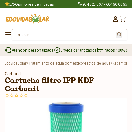
5/5
Opiniones verificadas
954 323 507 - 604 90 00 95
Atención personalizada
Envíos garantizados
Pagos 100% se
EcovidaSolar
>
Tratamiento de agua domestico
>
Filtros de agua
>
Recambios 
Carbonit
Cartucho filtro IFP KDF
Carbonit