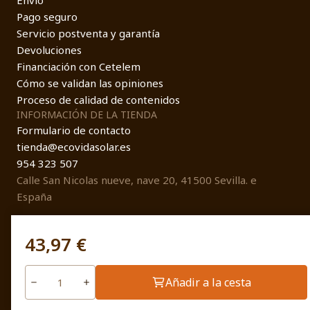
Envío
Pago seguro
Servicio postventa y garantía
Devoluciones
Financiación con Cetelem
Cómo se validan las opiniones
Proceso de calidad de contenidos
INFORMACIÓN DE LA TIENDA
Formulario de contacto
tienda@ecovidasolar.es
954 323 507
Calle San Nicolas nueve, nave 20, 41500 Sevilla. e
España
43,97 €
© EcovidaSolar 2026
Añadir a la cesta