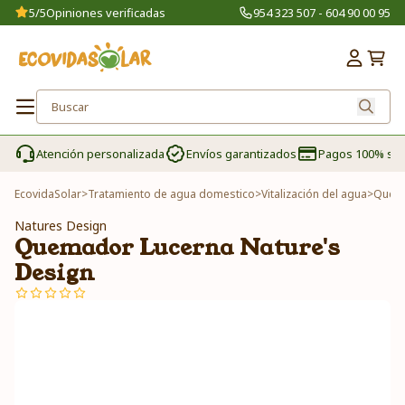
5/5
Opiniones verificadas
954 323 507 - 604 90 00 95
Atención personalizada
Envíos garantizados
Pagos 100% se
EcovidaSolar
>
Tratamiento de agua domestico
>
Vitalización del agua
>
Quema
Natures Design
Quemador Lucerna Nature's
Design