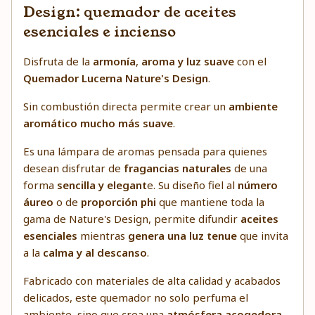
Design: quemador de aceites
esenciales e incienso
Disfruta de la
armonía
,
aroma y luz suave
con el
Quemador Lucerna Nature's Design
.
Sin combustión directa permite crear un
ambiente
aromático mucho más suave
.
Es una lámpara de aromas pensada para quienes
desean disfrutar de
fragancias naturales
de una
forma
sencilla y elegant
e. Su diseño fiel al
número
áureo
o de
proporción phi
que mantiene toda la
gama de Nature's Design, permite difundir
aceites
esenciales
mientras
genera una luz tenue
que invita
a la
calma y al descanso
.
Fabricado con materiales de alta calidad y acabados
delicados, este quemador no solo perfuma el
ambiente, sino que crea una
atmósfera acogedora