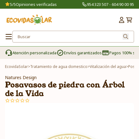
5/5
Opiniones verificadas
954 323 507 - 604 90 00 95
Atención personalizada
Envíos garantizados
Pagos 100% se
EcovidaSolar
>
Tratamiento de agua domestico
>
Vitalización del agua
>
Posav
Natures Design
Posavasos de piedra con Árbol
de la Vida